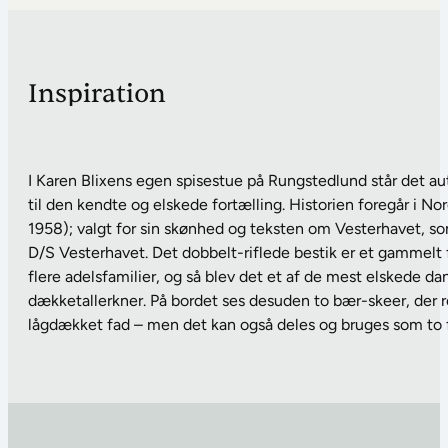
Inspiration
I Karen Blixens egen spisestue på Rungstedlund står det a
til den kendte og elskede fortælling. Historien foregår i N
1958); valgt for sin skønhed og teksten om Vesterhavet, som
D/S Vesterhavet. Det dobbelt-riflede bestik er et gammelt 
flere adelsfamilier, og så blev det et af de mest elskede d
dækketallerkner. På bordet ses desuden to bær-skeer, der r
lågdækket fad – men det kan også deles og bruges som to fa