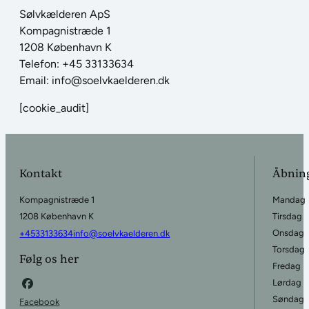
Sølvkælderen ApS
Kompagnistræde 1
1208 København K
Telefon: +45 33133634
Email: info@soelvkaelderen.dk
[cookie_audit]
Kontakt
Åbning
Kompagnistræde 1
Mandag
1208 København K
Tirsdag
Onsdag
+4533133634
info@soelvkaelderen.dk
Torsdag
Følg os her
Fredag
Lørdag
Søndag
Facebook