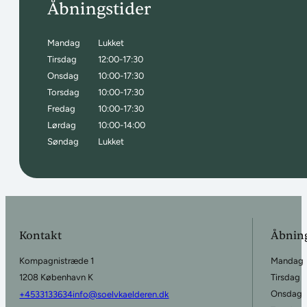
Åbningstider
Mandag
Lukket
Tirsdag
12:00-17:30
Onsdag
10:00-17:30
Torsdag
10:00-17:30
Fredag
10:00-17:30
Lørdag
10:00-14:00
Søndag
Lukket
Kontakt
Åbning
Kompagnistræde 1
Mandag
1208 København K
Tirsdag
Onsdag
+4533133634
info@soelvkaelderen.dk